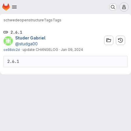
Homepage
Skip to main content
M
schwede
openstructure
Tags
Tags
2.6.1
Studer Gabriel
@studga00
ce08dc2d
·
update CHANGELOG
·
Jan 09, 2024
2.6.1